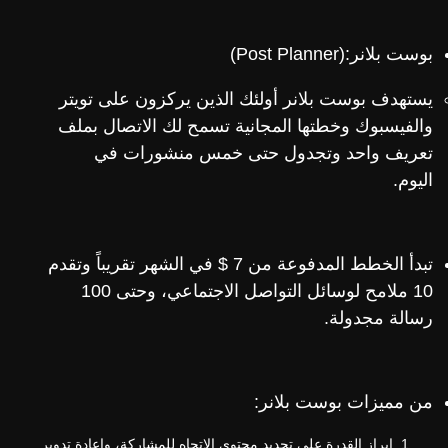
بوست بلانر:(Post Planner)
يستهدف بوست بلانر أولئك الذين يركزون على تويتر
والفيسبوك وخطتها المجانية تسمح لك الاتصال بملف
تعريف واحد وتجدول حتى خمس منشورات في
اليوم.
تبدأ الخطط المدفوعة من 7 $ في الشهر تقريباً وتقدم
10 ملامح لوسائل التواصل الاجتماعي، وحتى 100
رسالة مجدولة.
من مميزات بوست بلانر:
إبراز القدرة على تحديد محتوى الاتجاه للمشاركة، وإعادة تدوير