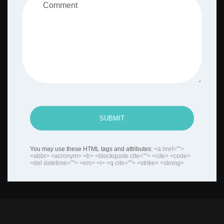
SUBMIT
You may use these HTML tags and attributes:
<a href="">
<abbr> <acronym> <b> <blockquote cite=""> <cite> <code>
<del datetime=""> <em> <i> <q cite=""> <strike> <strong>